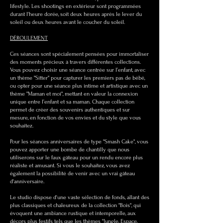
lifestyle.
Les shootings en extérieur sont programmées
durant l'heure dorée, soit deux heures après le lever du
soleil ou deux heures avant le coucher du soleil.
DÉROULEMENT
Ces séances sont spécialement pensées pour immortaliser
des moments précieux à travers différentes collections.
Vous pouvez choisir une séance centrée sur l’enfant, avec
un thème "Sitter" pour capturer les premiers pas de bébé,
ou opter pour une séance plus intime et artistique avec un
thème "Maman et moi", mettant en valeur la connexion
unique entre l’enfant et sa maman. Chaque collection
permet de créer des souvenirs authentiques et sur
mesure, en fonction de vos envies et du style que vous
souhaitez.
Pour les séances anniversaires de type "Smash Cake", vous
pouvez apporter une bombe de chantilly que nous
utiliserons sur le faux gâteau pour un rendu encore plus
réaliste et amusant. Si vous le souhaitez, vous avez
également la possibilité de venir avec un vrai gâteau
d'anniversaire.
Le studio dispose d'une vaste sélection de fonds, allant des
plus classiques et chaleureux de la collection "Bois", qui
évoquent une ambiance rustique et intemporelle, aux
décors plus festifs tels que les thèmes "Jungle, Espace,