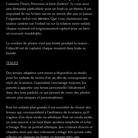
Cuisinier, Fleurs, Princesse et bien d'autres". Si vous avez
une demande particulière pour un fond ou un thème, il est
important de me la faire savoir en amont, afin que je puisse
l’organiser selon vos attentes. Que vous choisissiez une
séance centrée sur l’enfant ou sur la relation mère-enfant,
chaque moment est soigneusement capturé pour en faire
un souvenir inoubliable.
Le nombre de photos n’est pas limité pendant la séance ;
l’objectif est de capturer chaque moment dans toute sa
beauté.
TENUES
Des tenues adaptées sont mises à disposition au studio
pour les enfants de moins d’un an, afin de correspondre au
style de la séance. Cependant, j’encourage toujours les
parents à apporter une tenue personnelle (idéalement
dans des tons pastels), ce qui permet de créer des photos
encore plus uniques et personnalisées.
Pour les enfants plus grands, il est essentiel de choisir des
tenues qui correspondent à l’ambiance de la séance, qu’il
s’agisse d’un style mode ou artistique. Pour un rendu mode,
un jean associé à un haut blanc ajoutera simplicité et éclat
à l’image. Pour un portrait artistique, des couleurs douces et
chaudes, ainsi que des vêtements vintage tels qu’une robe
à fleurs, un chapeau en feutre ou bonnet rétro, une