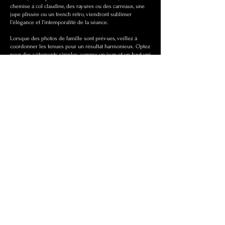
chemise à col claudine, des rayures ou des carreaux, une
jupe plissée ou un trench rétro, viendront sublimer
l’élégance et l’intemporalité de la séance.
Lorsque des photos de famille sont prévues, veillez à
coordonner les tenues pour un résultat harmonieux. Optez
pour des vêtements simples, comme un jean et un haut uni
dans des tons clairs, en évitant les logos ou motifs trop
voyants. Une telle cohérence vestimentaire garantit des
photos de groupe équilibrées et esthétiques, tout en
mettant en valeur chaque membre de la famille. Les
mamans peuvent se voir prêter une robe selon le style
souhaité.​
Pour une séance en extérieur, n’oubliez pas d’apporter une
serviette de toilette et de porter des chaussures faciles à
enlever pour faciliter les déplacements selon le lieu de
séance.
OPTION
Les séances photo sont destinées à une seule famille
(parents et enfants). Si vous souhaitez inclure d'autres
personnes, comme un cousin ou un ami, un supplément de
50 € par personne s'applique.
DROIT À L'IMAGE