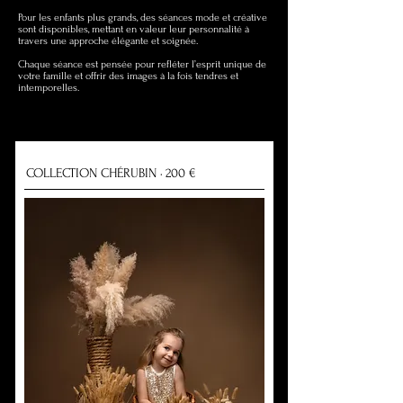
Pour les enfants plus grands, des séances mode et créative
sont disponibles, mettant en valeur leur personnalité à
travers une approche élégante et soignée.
Chaque séance est pensée pour refléter l’esprit unique de
votre famille et offrir des images à la fois tendres et
intemporelles.
COLLECTION CHÉRUBIN · 200 €